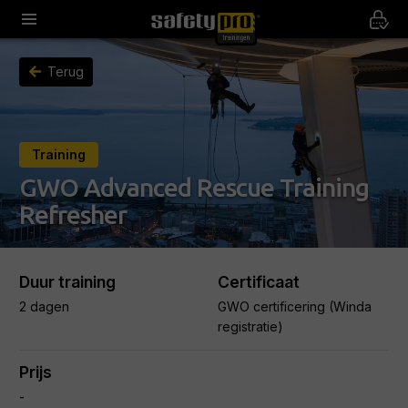
Terug
Training
GWO Advanced Rescue Training
Refresher
Duur training
Certificaat
2 dagen
GWO certificering (Winda
registratie)
Prijs
-