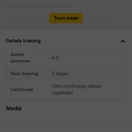
GWO Advanced Rescue Training.
Deze training wordt momenteel alleen in Wormerveer
Toon meer
gegeven.
Inhoud
Details training
Hub-, Spinner- en Inside Blade-redding
Aantal
4-6
personen
Nacelle-, Tower- en Basement-redding
Duur training
2 dagen
GWO certificering (Winda
Certificaat
registratie)
Media