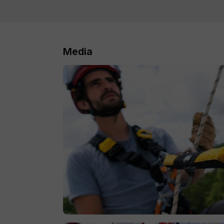
Waarom kiezen voor onze IRATA 
Flexibiliteit
: Plan trainingsdagen e
Media
dat voor jou past.
Persoonlijke begeleiding
: Onze erva
ervoor dat je klaar bent om je IRATA-
Op maat
: Extra aandacht voor techn
wilt werken.
Voor wie?
Onze IRATA Extra's zijn perfect voor:
Kandidaten die langer dan een half j
hebben.