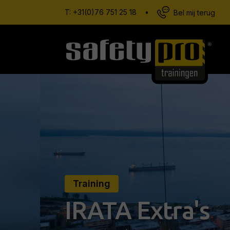
T:
+31(0)76 751 25 18
•
Bel mij terug
Training
IRATA Extra's