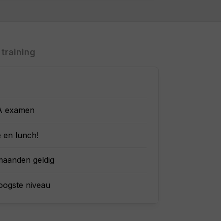
 training
TA examen
e en lunch!
6 maanden geldig
oogste niveau