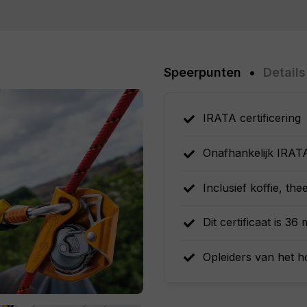
Extra's?
n examens op een moment
Speerpunten
Details
ren instructeurs zorgen
IRATA certificering
certificaat te behalen.
Onafhankelijk IRA
ieken waar jij nog aan
Inclusief koffie, the
Dit certificaat is 3
Opleiders van het h
aar niet geklommen