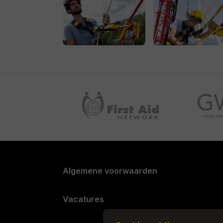
Iedereen die direct een examen moe
Deelnemers die een herexamen moe
Boek vandaag nog je extra trainingsdag
ervoor dat je met zelfvertrouwen aan j
begint. Neem contact met ons op via
trai
(0)76 751 25 18
, voor een prijsopgave op
trainingsdagen/examen in te plannen!
Algemene voorwaarden
Vacatures