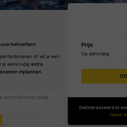
 jouw behoeften!
Prijs
Op aanvraag
 perfectioneren of wil je een
n je eenvoudig
extra
-examen inplannen
.
Of
ie extra oefening nodig
Geïnteresseerd in ee
Neem da
die alleen het examen