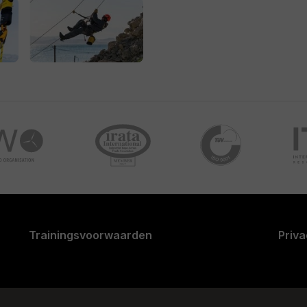
t boeken.
ten doen.
 of los examen
en zorg
e IRATA-werkzaamheden
ning@safetypro.nl
of
+31
 maat of om jouw IRATA
Trainingsvoorwaarden
Priva