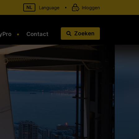
NL
•
Language
Inloggen
Zoeken
yPro
Contact