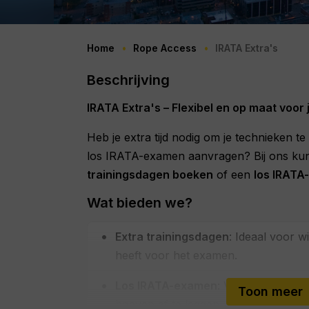
Home
Rope Access
IRATA Extra's
Beschrijving
IRATA Extra's – Flexibel en op maat voor
Heb je extra tijd nodig om je technieken te
los IRATA-examen aanvragen? Bij ons ku
trainingsdagen boeken
of een
los IRATA
Wat bieden we?
Extra trainingsdagen
: Ideaal voor w
heeft voor het examen.
Los IRATA-examen
: Voor cursisten 
Toon meer
hoeven af te leggen.