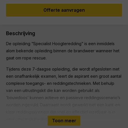
Offerte aanvragen
Beschrijving
De opleiding “Specialist Hoogteredding” is een inmiddels
alom bekende opleiding binnen de brandweer wanneer het
gaat om rope rescue.
Tijdens deze 7-daagse opleiding, die wordt afgesloten met
een onafhankelijk examen, leert de aspirant een groot aantal
complexe toegangs- en reddingstechnieken. Met behulp
van een uitrustingskit die kan worden gebruikt als
‘bouwdoos’ kunnen actieve en passieve reddingsscenario’s
worden ingevuld. Daarnaast wordt gewerkt met een kant-en-
klaar reddingssysteem dat snel en effectief inzetbaar is in
veel omstandigheden.
Toon meer