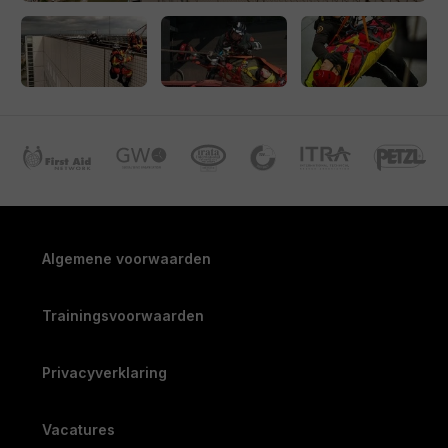
Stretcher management
Oefenen van diverse situaties in ons trainingscentrum
Lees ook de blog over de
training met het reddingsteam
hoogteverschillen van de Gezamenlijke Brandweer
.
Trainingscentrums:
Amersfoort en Breda
Algemene voorwaarden
Trainingsvoorwaarden
Privacyverklaring
Vacatures