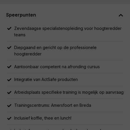
Na afloop van deze opleiding volgt jaarlijks een retraining
met profcheck (1 dag). Om in aanmerking te komen voor een
Speerpunten
retraining moeten jaarlijks een bepaald aantal oefenuren
worden gemaakt.
Zevendaagse specialistenopleiding voor hoogteredder
teams
Deze training is op maat gemaakt voor het
hoogtereddingsteam van de Gezamenlijke Brandweer. Ben
Diepgaand en gericht op de professionele
je geïnteresseerd in een op maat gemaakte training voor
hoogteredder
jouw organisatie? Neem dan contact met ons op.
Aantoonbaar competent na afronding cursus
Inhoud
Integratie van ActSafe producten
Persoonlijke veiligheid
Arbeidsplaats specifieke training is mogelijk op aanvraag
Theorie werken op hoogte: relevante rechts- en
wetkennis, persoonlijke beschermingsmaterialen,
Trainingscentrums: Amersfoort en Breda
krachten, etc.
Inclusief koffie, thee en lunch!
Notie van risico-inventarisatie