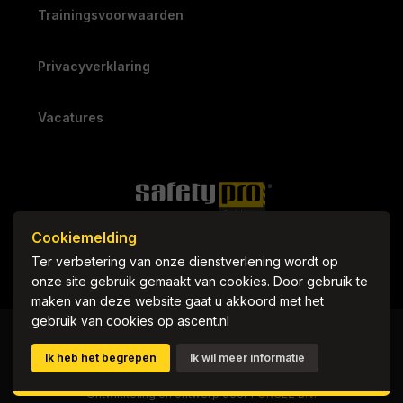
Trainingsvoorwaarden
Privacyverklaring
Vacatures
Cookiemelding
Ter verbetering van onze dienstverlening wordt op
onze site gebruik gemaakt van cookies. Door gebruik te
maken van deze website gaat u akkoord met het
gebruik van cookies op ascent.nl
© Copyright 2026 SafetyPro Trainingen
SafetyPro Trainingen is onderdeel van We Enable Climbers
Ik heb het begrepen
Ik wil meer informatie
B.V.
Ontwikkeling en ontwerp door
FORCEZ B.V.